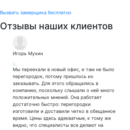
Вызвать замерщика бесплатно
Отзывы наших клиентов
Игорь Мухин
Аль
Мы переехали в новый офис, и там не было
Я д
перегородок, потому пришлось их
ква
 в
заказывать. Для этого обращались в
затя
компанию, поскольку слышали о ней много
ком
положительных мнений. Она работает
Спе
аз
достаточно быстро: перегородки
сра
изготовили и доставили четко в обещанное
опр
время. Цены здесь адекватные, к тому же
у ни
видно, что специалисты все делают на
лег