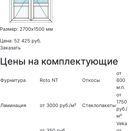
Размер: 2700х1500 мм
Цена: 52 425 руб.
Заказать
Цены на комплектующие
от
Фурнитура
Roto NT
Откосы
600
м.п.
от
1750
Ламинация
от 3000 руб./м²
Стеклопакеты
руб./
м²
Veka
от 350 руб.
от