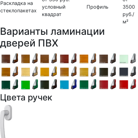
Раскладка на
условный
Профиль
3500
стеклопакетах
квадрат
руб./
м²
Варианты ламинации
дверей ПВХ
Цвета ручек