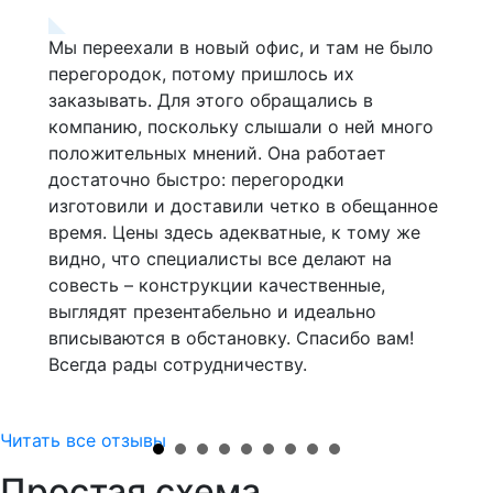
Мы переехали в новый офис, и там не было
Я д
перегородок, потому пришлось их
ква
 в
заказывать. Для этого обращались в
затя
компанию, поскольку слышали о ней много
ком
положительных мнений. Она работает
Спе
аз
достаточно быстро: перегородки
сра
изготовили и доставили четко в обещанное
опр
время. Цены здесь адекватные, к тому же
у ни
видно, что специалисты все делают на
лег
совесть – конструкции качественные,
впо
выглядят презентабельно и идеально
зак
оты!
вписываются в обстановку. Спасибо вам!
сно
Всегда рады сотрудничеству.
Читать все отзывы
Простая схема