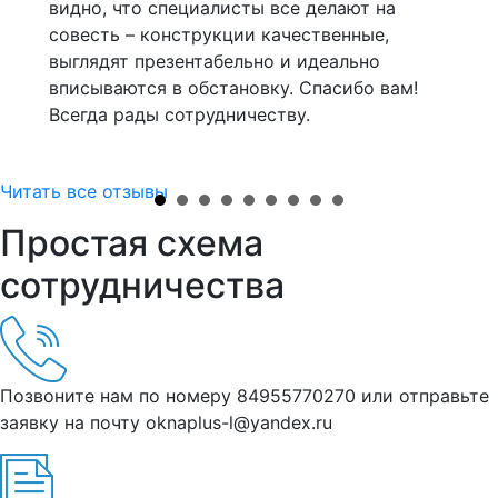
видно, что специалисты все делают на
лег
совесть – конструкции качественные,
впо
выглядят презентабельно и идеально
зак
оты!
вписываются в обстановку. Спасибо вам!
сно
Всегда рады сотрудничеству.
Читать все отзывы
Простая схема
сотрудничества
Позвоните нам по номеру 84955770270 или отправьте
заявку на почту oknaplus-l@yandex.ru