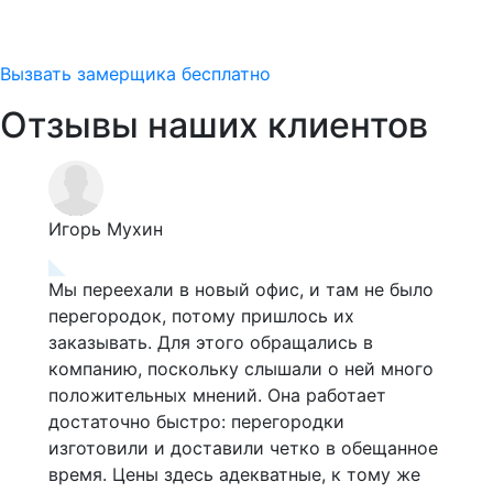
Вызвать замерщика бесплатно
Отзывы наших клиентов
Игорь Мухин
Аль
Мы переехали в новый офис, и там не было
Я д
перегородок, потому пришлось их
ква
 в
заказывать. Для этого обращались в
затя
компанию, поскольку слышали о ней много
ком
положительных мнений. Она работает
Спе
аз
достаточно быстро: перегородки
сра
изготовили и доставили четко в обещанное
опр
время. Цены здесь адекватные, к тому же
у ни